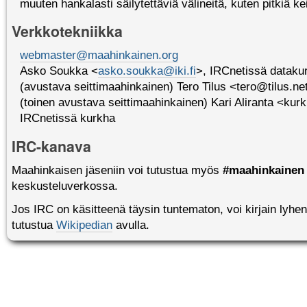
muuten hankalasti säilytettäviä välineitä, kuten pitkiä ke
Verkkotekniikka
webmaster@maahinkainen.org
Asko Soukka <
asko.soukka@iki.fi
>, IRCnetissä dataku
(avustava seittimaahinkainen) Tero Tilus <tero@tilus.ne
(toinen avustava seittimaahinkainen) Kari Aliranta <k
IRCnetissä kurkha
IRC-kanava
Maahinkaisen jäseniin voi tutustua myös
#maahinkainen
keskusteluverkossa.
Jos IRC on käsitteenä täysin tuntematon, voi kirjain lyhe
tutustua
Wikipedian
avulla.