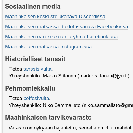
Sosiaalinen media
Maahinkaisen keskustelukanava Discordissa
Maahinkaisen matkassa -tiedotuskanava Facebookissa
Maahinkainen ry:n keskusteluryhmä Facebookissa
Maahinkaisen matkassa Instagramissa
Historialliset tanssit
Tietoa
tanssisivulta
.
Yhteyshenkilö: Marko Siitonen (marko.siitonen@jyu.fi)
Pehmomiekkailu
Tietoa
boffosivulta
.
Yhteyshenkilö: Niko Sammalisto (niko.sammalisto@gma
Maahinkaisen tarvikevarasto
Varasto on nykyään hajautettu, seuralla on ollut mahdoll