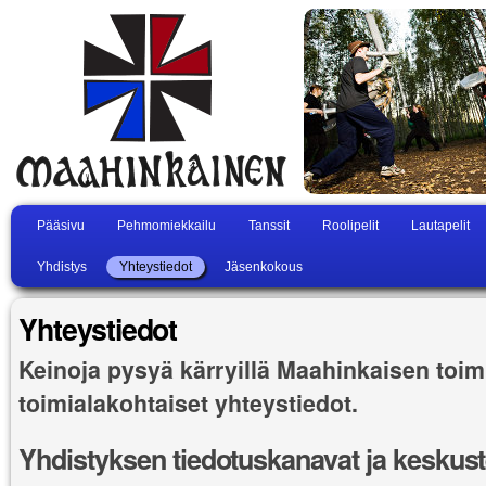
Pääsivu
Pehmomiekkailu
Tanssit
Roolipelit
Lautapelit
Yhdistys
Yhteystiedot
Jäsenkokous
Yhteystiedot
Keinoja pysyä kärryillä Maahinkaisen toi
toimialakohtaiset yhteystiedot.
Yhdistyksen tiedotuskanavat ja keskust