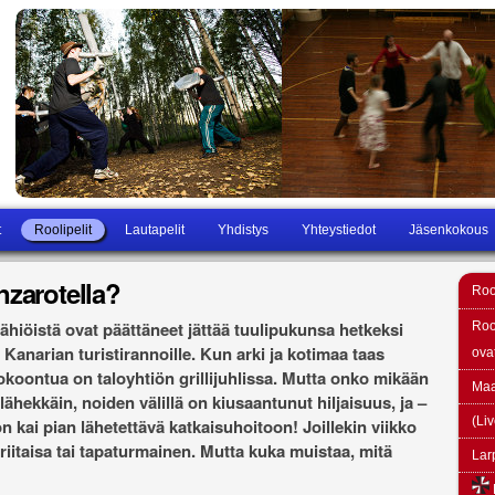
t
Roolipelit
Lautapelit
Yhdistys
Yhteystiedot
Jäsenkokous
nzarotella?
Navi
Rool
hiöistä ovat päättäneet jättää tuulipukunsa hetkeksi
Roo
Kanarian turistirannoille. Kun arki ja kotimaa taas
ova
koontua on taloyhtiön grillijuhlissa. Mutta onko mikään
Maa
ähekkäin, noiden välillä on kiusaantunut hiljaisuus, ja –
(Liv
n kai pian lähetettävä katkaisuhoitoon! Joillekin viikko
as riitaisa tai tapaturmainen. Mutta kuka muistaa, mitä
Lar