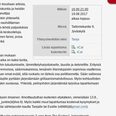
 kivuliaan arkisia,
riskuntia ja heidän
Milloin
16.00
21.00
elvittää
19.08.2017
kin yhteisellä
alkaa loppuu
n vauhdittaman
Missä
Taitoniekantie 9,
s tehdä paljastuksia
Jyväskylä
iä keskusteluja.
en farssi, jossa
Yhteyshenkilön nimi
Tanja
eikä
Lisää tapahtuma
vCal
kalenteriin
iCal
etaan mukaan
aika on kaksi tuntia,
utustumiselle, lämmittelyharjoitukselle, tauolle ja debriefille. Erityisiä
rennoissa, säänmukaisissa, kesäisiin illanistujaisiin sopivissa vaatteissa.
 omat eväät, sillä ruokailu on tärkeä osa pelitilannetta. Sään salliessa
stujille pyritään järjestämään grillaamismahdollisuus. Myös kohtuullisten
kin suotavaa. Yhteistä, pelinjohdon järjestämää tarjoilua tapahtumaan
 täysin ilmainen. Ilmoittauduthan kuitenkin etukäteen, viimeistään 13.8.,
junkie(ät)live.f
i). Myös kaikki muut tapahtumaa koskevat kysymykset ja
 sähköpostin kautta Tanjalle tai Essille (villitilli(ät)
gmail.com
).
tuuriin pohjoismaisesta ”Larps from The Factory” -kokoelmasta.