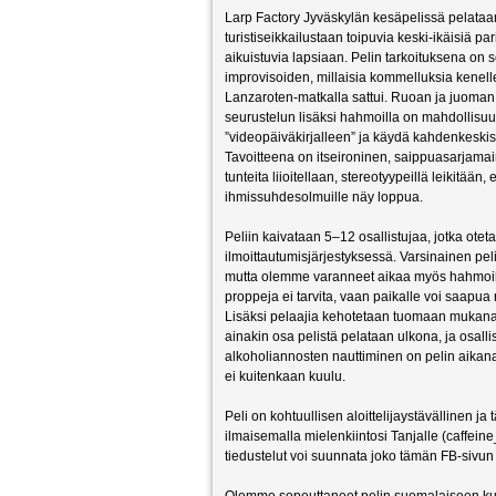
Larp Factory Jyväskylän kesäpelissä pelataan
turistiseikkailustaan toipuvia keski-ikäisiä pa
aikuistu
via lapsiaan. Pelin tarkoituksena on s
improvisoiden, millaisia kommelluksia kenelle
Lanzaroten-matkalla sattui. Ruoan ja juoma
seurustelun lisäksi hahmoilla on mahdollisuu
”videopäiväkirjalleen” ja käydä kahdenkeskis
Tavoitteena on itseironinen, saippuasarjamain
tunteita liioitellaan, stereotyypeillä leikitään, 
ihmissuhdesolmuille näy loppua.
Peliin kaivataan 5–12 osallistujaa, jotka ot
ilmoittautumisjärjestykses
sä. Varsinainen peli
mutta olemme varanneet aikaa myös hahmoihin t
proppeja ei tarvita, vaan paikalle voi saapua 
Lisäksi pelaajia kehotetaan tuomaan mukanaan
ainakin osa pelistä pelataan ulkona, ja osalli
alkoholiannosten nauttiminen on pelin aikana
ei kuitenkaan kuulu.
Peli on kohtuullisen aloittelijaystävällinen ja
ilmaisemalla mielenkiintosi Tanjalle (caffeine_
tiedustelut voi suunnata joko tämän FB-sivun tai
Olemme sopeuttaneet pelin suomalaiseen kult