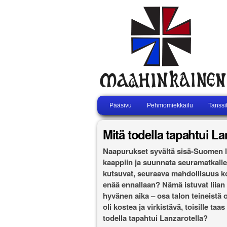
Pääsivu
Pehmomiekkailu
Tanssi
Mitä todella tapahtui La
Naapurukset syvältä sisä-Suomen lä
kaappiin ja suunnata seuramatkalle 
kutsuvat, seuraava mahdollisuus ko
enää ennallaan? Nämä istuvat liian l
hyvänen aika – osa talon teineistä o
oli kostea ja virkistävä, toisille ta
todella tapahtui Lanzarotella?