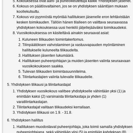
Kokouksessa ovat ääni- ja puheoikeutettuja kaikki Yhdistyksen jäsenet.
Kokous on päätösvaltainen, jos se on yhdistyksen sääntöjen mukaan
koollekutsuttu.
Kokous voi pyynnöstä myöntää hallituksen jäsenelle eron tehtävistään
kesken toimikauden. Tällöin hänen tilalleen on valittava seuraavassa
yhdistyksen kokouksessa uusi henkilö jäljellejääväksi toimikaudeksi.
Vuosikokouksessa on käsiteltävä ainakin seuraavat asiat:
Kuluneen tilikauden toimintakertomus.
Tilinpäätöksen vahvistaminen ja vastuuvapauden myöntäminen
hallitukselle kuluneelta tilikaudelta.
Hallituksen jäsenten lukumäärä.
Hallituksen puheenjohtajan ja muiden jäsenten valinta seuraavaan
vuosikokoukseen saakka.
Tulevan tilikauden toimintasuunnitelma.
Tilintarkastajien valinta tulevalle tilikaudelle.
Yhdistyksen tilikausi ja tilintarkastajat
Yhdistyksen vuosikokous valitsee yhdistykselle vähintään yksi (1) ja
enintään kaksi (2) varsinaista tilintarkastaja ja yhden (1)
varatilintarkastajan.
Tilintarkastajat valitaan tilikaudeksi kerrallaan.
Yhdistyksen tilikausi on 1.9. - 31.8.
Yhdistyksen hallitus
Hallituksen muodostavat puheenjohtaja, joka toimii samalla yhdistyksen
puheenjohtajana, sekä vähintään viisi (5) ja enintään kahdeksan (8)