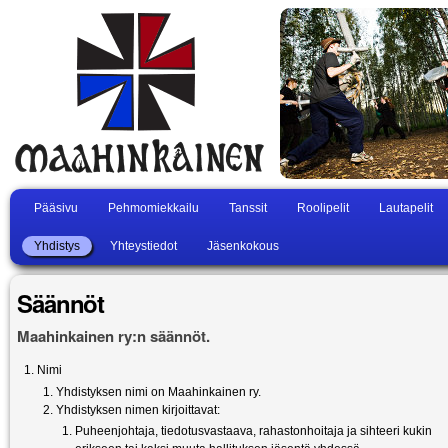
Pääsivu
Pehmomiekkailu
Tanssit
Roolipelit
Lautapelit
Yhdistys
Yhteystiedot
Jäsenkokous
Säännöt
Maahinkainen ry:n säännöt.
Nimi
Yhdistyksen nimi on Maahinkainen ry.
Yhdistyksen nimen kirjoittavat:
Puheenjohtaja, tiedotusvastaava, rahastonhoitaja ja sihteeri kukin