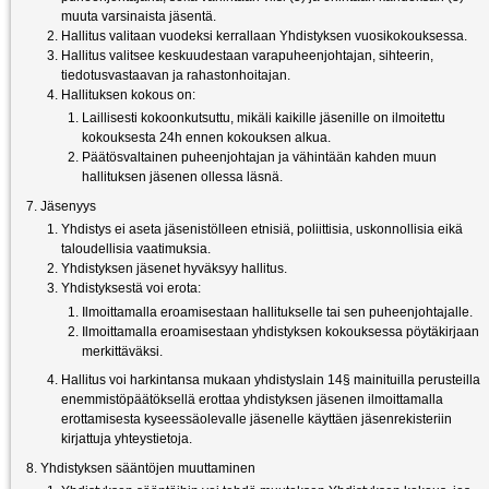
muuta varsinaista jäsentä.
Hallitus valitaan vuodeksi kerrallaan Yhdistyksen vuosikokouksessa.
Hallitus valitsee keskuudestaan varapuheenjohtajan, sihteerin,
tiedotusvastaavan ja rahastonhoitajan.
Hallituksen kokous on:
Laillisesti kokoonkutsuttu, mikäli kaikille jäsenille on ilmoitettu
kokouksesta 24h ennen kokouksen alkua.
Päätösvaltainen puheenjohtajan ja vähintään kahden muun
hallituksen jäsenen ollessa läsnä.
Jäsenyys
Yhdistys ei aseta jäsenistölleen etnisiä, poliittisia, uskonnollisia eikä
taloudellisia vaatimuksia.
Yhdistyksen jäsenet hyväksyy hallitus.
Yhdistyksestä voi erota:
Ilmoittamalla eroamisestaan hallitukselle tai sen puheenjohtajalle.
Ilmoittamalla eroamisestaan yhdistyksen kokouksessa pöytäkirjaan
merkittäväksi.
Hallitus voi harkintansa mukaan yhdistyslain 14§ mainituilla perusteilla
enemmistöpäätöksellä erottaa yhdistyksen jäsenen ilmoittamalla
erottamisesta kyseessäolevalle jäsenelle käyttäen jäsenrekisteriin
kirjattuja yhteystietoja.
Yhdistyksen sääntöjen muuttaminen