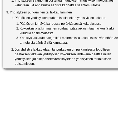
Yhdistyksen sääntöihin voi tehdä muutoksen Yhdistyksen kokous, jos
vähintään 3/4 annetuista äänistä kannattaa sääntömuutosta
Yhdistyksen purkaminen tai lakkauttaminen
Päätöksen yhdistyksen purkamisesta tekee yhdistyksen kokous.
Päätös on tehtävä kahdessa peräkkäisessä kokouksessa.
Kokouksista jälkimmäinen voidaan pitää aikaisintaan viikon (7vrk)
kuluttua ensimmäisestä.
Yhdistys lakkautetaan, mikäli molemmissa kokouksissa vähintään 3/
annetuista äänistä sitä kannattaa.
Jos yhdistys lakkautetaan tai purkautuu on purkamisesta lopullisen
päätöksen tekevän yhdistyksen kokouksen tehtävänä päättää miten
yhdistyksen jäljellejääneet varat käytetään yhdistyksen tarkoituksen
edistämiseen.