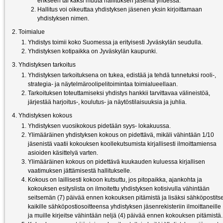
erikseen tai kaksi muuta hallituksen jäsentä yhdessä.
Hallitus voi oikeuttaa yhdistyksen jäsenen yksin kirjoittamaan
yhdistyksen nimen.
Toimialue
Yhdistys toimii koko Suomessa ja erityisesti Jyväskylän seudulla.
Yhdistyksen kotipaikka on Jyväskylän kaupunki.
Yhdistyksen tarkoitus
Yhdistyksen tarkoituksena on tukea, edistää ja tehdä tunnetuksi rooli-,
strategia- ja näytelmäroolipelitoimintaa toimialueellaan.
Tarkoituksen toteuttamiseksi yhdistys hankkii tarvittavaa välineistöä,
järjestää harjoitus-, koulutus- ja näytöstilaisuuksia ja juhlia.
Yhdistyksen kokous
Yhdistyksen vuosikokous pidetään syys- lokakuussa.
Ylimääräinen yhdistyksen kokous on pidettävä, mikäli vähintään 1/10
jäsenistä vaatii kokouksen koollekutsumista kirjallisesti ilmoittamiensa
asioiden käsittelyä varten.
Ylimääräinen kokous on pidettävä kuukauden kuluessa kirjallisen
vaatimuksen jättämisestä hallitukselle.
Kokous on laillisesti kokoon kutsuttu, jos pitopaikka, ajankohta ja
kokouksen esityslista on ilmoitettu yhdistyksen kotisivulla vähintään
seitsemän (7) päivää ennen kokouksen pitämistä ja lisäksi sähköpostits
kaikille sähköpostiosoitteensa yhdistyksen jäsenrekisteriin ilmoittaneille
ja muille kirjeitse vähintään neljä (4) päivää ennen kokouksen pitämistä.