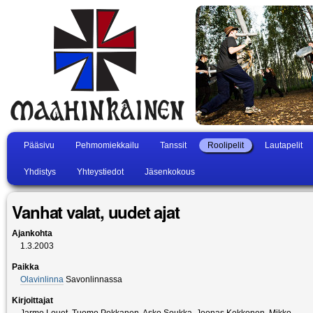
Pääsivu
Pehmomiekkailu
Tanssit
Roolipelit
Lautapelit
Yhdistys
Yhteystiedot
Jäsenkokous
Vanhat valat, uudet ajat
Ajankohta
1.3.2003
Paikka
Olavinlinna
Savonlinnassa
Kirjoittajat
Jarmo Louet, Tuomo Pekkanen, Asko Soukka, Joonas Kekkonen, Mikko