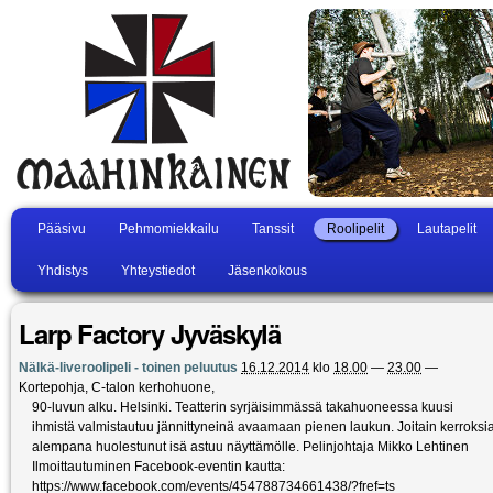
Pääsivu
Pehmomiekkailu
Tanssit
Roolipelit
Lautapelit
Yhdistys
Yhteystiedot
Jäsenkokous
Larp Factory Jyväskylä
Nälkä-liveroolipeli - toinen peluutus
16.12.2014
klo
18.00
—
23.00
—
Kortepohja, C-talon kerhohuone
,
90-luvun alku. Helsinki. Teatterin syrjäisimmässä takahuoneessa kuusi
ihmistä valmistautuu jännittyneinä avaamaan pienen laukun. Joitain kerroksi
alempana huolestunut isä astuu näyttämölle. Pelinjohtaja Mikko Lehtinen
Ilmoittautuminen Facebook-eventin kautta:
https://www.facebook.com/events/454788734661438/?fref=ts