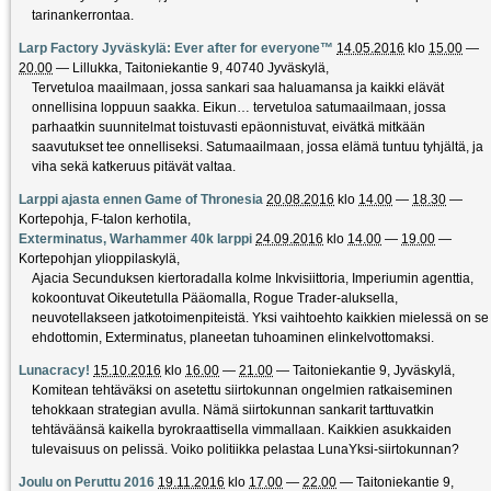
tarinankerrontaa.
Larp Factory Jyväskylä: Ever after for everyone™
14.05.2016
klo
15.00
—
20.00
—
Lillukka, Taitoniekantie 9, 40740 Jyväskylä
,
Tervetuloa maailmaan, jossa sankari saa haluamansa ja kaikki elävät
onnellisina loppuun saakka. Eikun… tervetuloa satumaailmaan, jossa
parhaatkin suunnitelmat toistuvasti epäonnistuvat, eivätkä mitkään
saavutukset tee onnelliseksi. Satumaailmaan, jossa elämä tuntuu tyhjältä, ja
viha sekä katkeruus pitävät valtaa.
Larppi ajasta ennen Game of Thronesia
20.08.2016
klo
14.00
—
18.30
—
Kortepohja, F-talon kerhotila
,
Exterminatus, Warhammer 40k larppi
24.09.2016
klo
14.00
—
19.00
—
Kortepohjan ylioppilaskylä
,
Ajacia Secunduksen kiertoradalla kolme Inkvisiittoria, Imperiumin agenttia,
kokoontuvat Oikeutetulla Pääomalla, Rogue Trader-aluksella,
neuvotellakseen jatkotoimenpiteistä. Yksi vaihtoehto kaikkien mielessä on se
ehdottomin, Exterminatus, planeetan tuhoaminen elinkelvottomaksi.
Lunacracy!
15.10.2016
klo
16.00
—
21.00
—
Taitoniekantie 9, Jyväskylä
,
Komitean tehtäväksi on asetettu siirtokunnan ongelmien ratkaiseminen
tehokkaan strategian avulla. Nämä siirtokunnan sankarit tarttuvatkin
tehtäväänsä kaikella byrokraattisella vimmallaan. Kaikkien asukkaiden
tulevaisuus on pelissä. Voiko politiikka pelastaa LunaYksi-siirtokunnan?
Joulu on Peruttu 2016
19.11.2016
klo
17.00
—
22.00
—
Taitoniekantie 9,