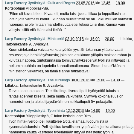
Larp Factory Jyväskylä: Guilt and Regret
23.05.2015
klo
13.45
—
18.00
—
Kortepohjan ylioppilaskylä
,
"Eilen oli kovat bileet. Kivaa oli, mutta taisit juoda liikaa ja loppuillasta teit
jotain jota varmasti kadut... kunhan muistat mitä se oli. Joku muukin varmasti
huomasi. Ei ole mitään mahdollisuutta ettei tekosi tulisi ilmi. Kumpa vain
välttyisit siltä että Hän saisi tietää..."
Larp Factory Jyväskylä: Ministeriö
03.10.2015
klo
15.00
—
20.00
—
Lillukka,
Taitoniekantie 9, Jyväskylä
,
Kuun siirtokuntaa vaivaa korkea työttömyys. Siirtokunnan ylläpito vaatii
resursseja ja henkilötyövuosia; jokaisen asukkaan ylläpito maksaa rahaa ja
kuluttaa happea. Siirtokunnassa toimivat yritykset eivät työllistä riittävästi ja
heliuminlouhinta on lopetettu kannattamattomana. Sinun, LunaYkkösen
ministeriön virkamies, on tämä tilanne ratkaistava!
Larp Factory Jyväskylä: The Hirelings
30.01.2016
klo
15.00
—
19.30
—
Lillukka, Taitoniekantie 9, Jyväskylä
,
Tervetuloa luolastoon. The Hirelings-liveroolipeli hyödyntää lukuisia
fantasiagenren kliseitä, sekä muita vaikutteita. Syntyvä kokonaisuus on
humoristinen ja aloittelijaystävällinen seikkailupeli 5+ pelaajalle.
Larp Factory Jyväskylä: Työn hinta
12.12.2015
klo
14.00
—
19.00
—
Kortepohjan Ylioppilaskylä, C talon kerhohuone 9krs.
,
Työn hinta-liveroolipeli käsittelee työtä, elämää, luopumista ja
kyseenalaistamista. Peli sijoittuu tavalliseen työpäivään, jonka aikana pelaaj
hahmonsa kautta käsittelee työelämään liittyviä haasteita: työn ja