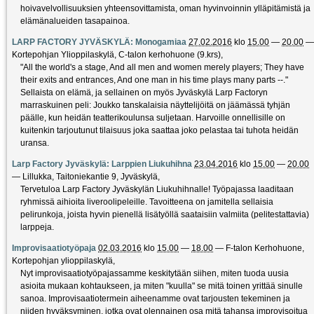
hoivavelvollisuuksien yhteensovittamista, oman hyvinvoinnin ylläpitämistä ja
elämänalueiden tasapainoa.
LARP FACTORY JYVÄSKYLÄ: Monogamiaa
27.02.2016
klo
15.00
—
20.00
Kortepohjan Ylioppilaskylä, C-talon kerhohuone (9.krs)
,
"All the world's a stage, And all men and women merely players; They have
their exits and entrances, And one man in his time plays many parts --."
Sellaista on elämä, ja sellainen on myös Jyväskylä Larp Factoryn
marraskuinen peli: Joukko tanskalaisia näyttelijöitä on jäämässä tyhjän
päälle, kun heidän teatterikoulunsa suljetaan. Harvoille onnellisille on
kuitenkin tarjoutunut tilaisuus joka saattaa joko pelastaa tai tuhota heidän
uransa.
Larp Factory Jyväskylä: Larppien Liukuhihna
23.04.2016
klo
15.00
—
20.00
—
Lillukka, Taitoniekantie 9, Jyväskylä
,
Tervetuloa Larp Factory Jyväskylän Liukuhihnalle! Työpajassa laaditaan
ryhmissä aihioita liveroolipeleille. Tavoitteena on jamitella sellaisia
pelirunkoja, joista hyvin pienellä lisätyöllä saataisiin valmiita (pelitestattavia)
larppeja.
Improvisaatiotyöpaja
02.03.2016
klo
15.00
—
18.00
—
F-talon Kerhohuone,
Kortepohjan ylioppilaskylä
,
Nyt improvisaatiotyöpajassamme keskitytään siihen, miten tuoda uusia
asioita mukaan kohtaukseen, ja miten "kuulla" se mitä toinen yrittää sinulle
sanoa. Improvisaatiotermein aiheenamme ovat tarjousten tekeminen ja
niiden hyväksyminen, jotka ovat olennainen osa mitä tahansa improvisoitua