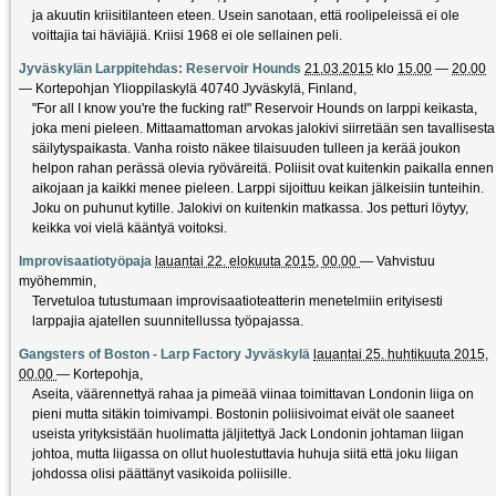
ja akuutin kriisitilanteen eteen. Usein sanotaan, että roolipeleissä ei ole
voittajia tai häviäjiä. Kriisi 1968 ei ole sellainen peli.
Jyväskylän Larppitehdas: Reservoir Hounds
21.03.2015
klo
15.00
—
20.00
—
Kortepohjan Ylioppilaskylä 40740 Jyväskylä, Finland
,
"For all I know you're the fucking rat!" Reservoir Hounds on larppi keikasta,
joka meni pieleen. Mittaamattoman arvokas jalokivi siirretään sen tavallisesta
säilytyspaikasta. Vanha roisto näkee tilaisuuden tulleen ja kerää joukon
helpon rahan perässä olevia ryöväreitä. Poliisit ovat kuitenkin paikalla ennen
aikojaan ja kaikki menee pieleen. Larppi sijoittuu keikan jälkeisiin tunteihin.
Joku on puhunut kytille. Jalokivi on kuitenkin matkassa. Jos petturi löytyy,
keikka voi vielä kääntyä voitoksi.
Improvisaatiotyöpaja
lauantai 22. elokuuta 2015, 00.00
—
Vahvistuu
myöhemmin
,
Tervetuloa tutustumaan improvisaatioteatterin menetelmiin erityisesti
larppajia ajatellen suunnitellussa työpajassa.
Gangsters of Boston - Larp Factory Jyväskylä
lauantai 25. huhtikuuta 2015,
00.00
—
Kortepohja
,
Aseita, väärennettyä rahaa ja pimeää viinaa toimittavan Londonin liiga on
pieni mutta sitäkin toimivampi. Bostonin poliisivoimat eivät ole saaneet
useista yrityksistään huolimatta jäljitettyä Jack Londonin johtaman liigan
johtoa, mutta liigassa on ollut huolestuttavia huhuja siitä että joku liigan
johdossa olisi päättänyt vasikoida poliisille.