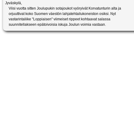
Jyväskylä
,
Viisi vuotta sitten Joulupukin sotajoukot vyöryivät Korvatunturin alta ja
orjuuttivat koko Suomen väestön lahjatehtailukoneiston osiksi. Nyt
vastarintaliike "Loppiaisen" viimeiset rippeet kohtaavat salassa
suunnitellakseen epätoivoisia iskuja Joulun voimia vastaan.