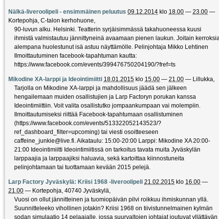
Nälkä-liveroolipeli - ensimmäinen peluutus
09.12.2014
klo
18.00
—
23.00
—
Kortepohja, C-talon kerhohuone
,
90-luvun alku. Helsinki. Teatterin syrjäisimmässä takahuoneessa kuusi
ihmistä valmistautuu jännittyneinä avaamaan pienen laukun. Joitain kerroksi
alempana huolestunut isä astuu näyttämölle. Pelinjohtaja Mikko Lehtinen
Ilmoittautuminen facebook-tapahtuman kautta:
https://www.facebook.com/events/399476750204190/?fref=ts
Mikodine XA-larppi ja Ideointimiitti
18.01.2015
klo
15.00
—
21.00
—
Lillukka
,
Tarjolla on Mikodine XA-larppi ja mahdollisuus jäädä sen jälkeen
hengailemaan muiden osallistujien ja Larp Factoryn porukan kanssa
Ideointimiittiin. Voit valita osallistutko jompaankumpaan vai molempiin.
Ilmoittautumiseksi riittää Facebook-tapahtumaan osallistuminen
(https://www.facebook.com/events/513322052143523/?
ref_dashboard_filter=upcoming) tai viesti osoitteeseen
caffeine_junkie@live.fi. Aikataulu: 15:00-20:00 Larppi: Mikodine XA 20:00-
21:00 Ideointimiitti Ideointimiitissä on tarkoitus tavata muita Jyväskylän
larppaajia ja larppaajiksi haluavia, sekä kartoittaa kiinnostuneita
pelinjohtamaan tai tuottamaan kevään 2015 pelejä.
Larp Factory Jyväskylä: Kriisi 1968 -liveroolipeli
21.02.2015
klo
16.00
—
21.00
—
Kortepohja, 40740 Jyväskylä
,
Vuosi on ollut jännitteinen ja tuomiopäivän pilvi roikkuu ihmiskunnan yllä.
Suunnitteleeko vihollinen jotakin? Kriisi 1968 on tiivistunnelmainen kylmän
sodan simulaatio 14 pelaajalle, jossa suurvaltojen johtajat joutuvat yllättävän